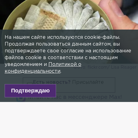
На нашем сайте используются cookie-файлы.
Продолжая пользоваться данным сайтом, вы
подтверждаете свое согласие на использование
файлов cookie в соответствии с настоящим
уведомлением и
Политикой о
Фото: flickr.com/ Lisa Risager
конфиденциальности
.
Есть новость?
Присылайте
сюда!
Подтверждаю
Читайте нас в мессенджере Max!
В Гатчинском районе задержали молодого
человека, подозреваемого в склонении девочки-
подростка к употреблению наркотиков, сообщает
пресс-служба СК России по Ленинградской