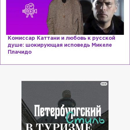
Комиссар Каттани и любовь к русской
душе: шокирующая исповедь Микеле
Плачидо