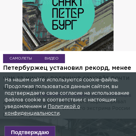
САМОЛЕТЫ
ВИДЕО
Петербуржец установил рекорд, менее
чем за минуту подвинув самолёт почти
На нашем сайте используются cookie-файлы.
Продолжая пользоваться данным сайтом, вы
на 5 метров
подтверждаете свое согласие на использование
24 ФЕВРАЛЯ 2021, 09:48
МИХАИЛ КОЛОКОЛЬЦЕВ
файлов cookie в соответствии с настоящим
Для Книги рекордов Гиннеса его зафиксировал
уведомлением и
Политикой о
президент федерации силового экстрима России
конфиденциальности
.
Василий Грищенко.
Подтверждаю