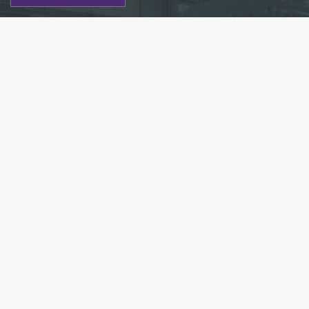
Фото: 78.ru
Есть новость?
Присылайте
сюда!
Читайте нас в мессенджере Max!
Петербургский спортсмен Денис Вовк сегодня
в Пулково установил мировой рекорд в силовом
экстриме. Об этом сообщает корреспондент 78.ru.
Упёршись в специальную опору, атлет весом