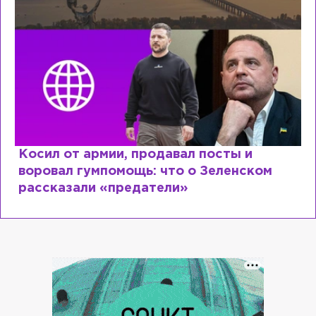
Косил от армии, продавал посты и
воровал гумпомощь: что о Зеленском
рассказали «предатели»