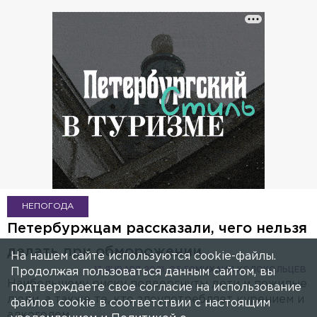
НЕПОГОДА
Петербуржцам рассказали, чего нельзя
делать при обморожении
На нашем сайте используются cookie-файлы.
13 ЯНВАРЯ 2021, 05:50
МИХАИЛ КОЛОКОЛЬЦЕВ
Продолжая пользоваться данным сайтом, вы
Наибольшему риску подвергнуты дети и пожилые
подтверждаете свое согласие на использование
люди, а также те, кто злоупотребляет курением и
файлов cookie в соответствии с настоящим
алкоголем.