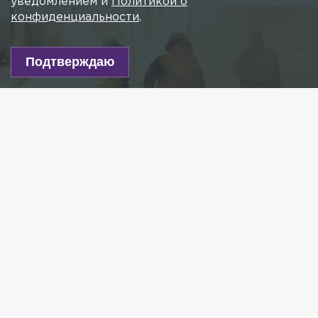
уведомлением и
Политикой о
конфиденциальности
.
Подтверждаю
Фото: flickr.com/John Briody
Есть новость?
Присылайте
сюда!
Читайте нас в мессенджере Max!
Предотвратить обморожение в холодную погоду
поможет тёплая одежда, надетая в несколько