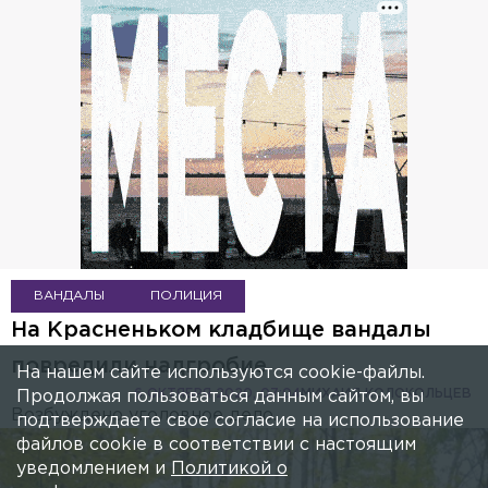
ВАНДАЛЫ
ПОЛИЦИЯ
На Красненьком кладбище вандалы
повредили надгробие
На нашем сайте используются cookie-файлы.
6 ОКТЯБРЯ 2020, 07:04
МИХАИЛ КОЛОКОЛЬЦЕВ
Продолжая пользоваться данным сайтом, вы
Возбуждено уголовное дело.
подтверждаете свое согласие на использование
файлов cookie в соответствии с настоящим
уведомлением и
Политикой о