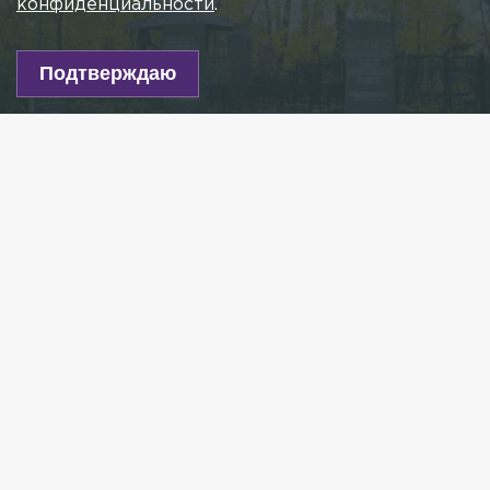
конфиденциальности
.
Подтверждаю
Фото: wikimedia.org/ GAlexandrova
Есть новость?
Присылайте
сюда!
Читайте нас в мессенджере Max!
Вандализм был совершён на Красненьком
кладбище на проспекте Стачек в Кировском
районе Петербурга. Об этом 78.ru сообщил
источник в правоохранительных органах.