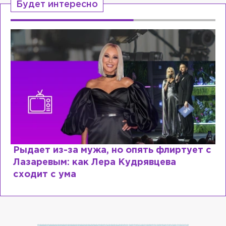
Будет интересно
Рыдает из-за мужа, но опять флиртует с
Лазаревым: как Лера Кудрявцева
сходит с ума