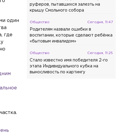
го
руферов, пытавшихся залезть на
крышу Смольного собора
ми один
Общество
Сегодня, 11:47
тва
Родителям назвали ошибки в
, где
воспитании, которые сделают ребёнка
«бытовым инвалидом»
ду
но
Общество
Сегодня, 11:25
Стало известно имя победителя 2-го
этапа Индивидуального кубка на
выносливость по картингу
дним
Общество
Сегодня, 11:21
кальное
В Петербурге представили
новые технологии для нефтегазовой
отрасли
частка.
Культура
Сегодня, 11:16
Фанаты собрались на
Богословском кладбище в день
чень