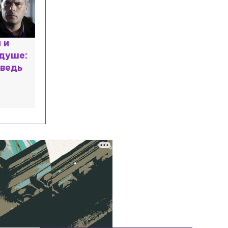
ист с напрасным
м: почему мир
овался в высшем
ании?