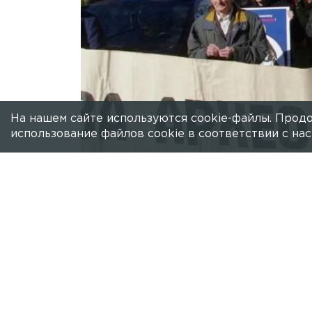
На нашем сайте используются cookie-файлы. Продо
использование файлов cookie в соответствии с н
Есть новость?
Присылайте
сюда!
Министерство культуры РФ опубликов
культурной экспертизы выявленного 
мысу, где «Газпром» намеревался стр