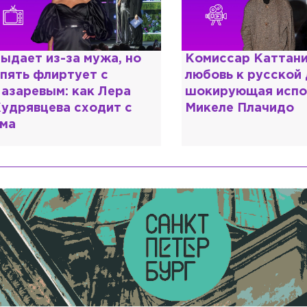
но
Комиссар Каттани и
Специал
любовь к русской душе:
дипломо
а
шокирующая исповедь
разочар
с
Микеле Плачидо
образов