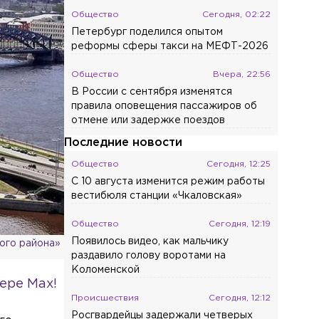
Общество
Сегодня, 02:22
Петербург поделился опытом
реформы сферы такси на МЕФТ-2026
Общество
Вчера, 22:56
В России с сентября изменятся
правила оповещения пассажиров об
отмене или задержке поездов
Последние новости
Общество
Сегодня, 12:25
С 10 августа изменится режим работы
вестибюля станции «Чкаловская»
Общество
Сегодня, 12:19
Появилось видео, как мальчику
ого района»
раздавило голову воротами на
Коломенской
ере Max!
Происшествия
Сегодня, 12:12
Росгвардейцы задержали четверых