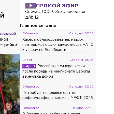
ПРЯМОЙ ЭФИР
Сейчас:
СССР. Знак качества
ой
д/ф 12+
Главное сегодня
Общество
Сегодня, 07:03
АНОВСКИЙ
иков
Хакеры обнародовали переписку,
астройки
подтверждающую причастность НАТО
к ударам по Ленобласти
Спорт
Сегодня, 05:05
Российские синхронистки
после победы на чемпионате Европы
вернулись домой
Общество
Сегодня, 02:22
Петербург поделился опытом
реформы сферы такси на МЕФТ-2026
Общество
Вчера, 22:56