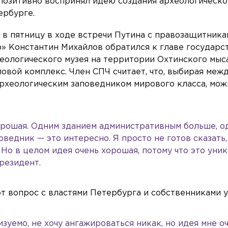
позитивно воспринял идею создания археологическо
ербурге.
 в пятницу в ходе встречи Путина с правозащитника
» Константин Михайлов обратился к главе государс
еологического музея на территории Охтинского мыса
овой комплекс. Член СПЧ считает, что, выбирая меж
рхеологическим заповедником мирового класса, мож
 хорошая. Одним зданием административным больше, о
оведник — это интересно. Я просто не готов сказать,
 Но в целом идея очень хорошая, потому что это уни
президент.
т вопрос с властями Петербурга и собственниками у
изуемо, не хочу ангажироваться никак, но идея мне о