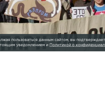
лжая пользоваться данным сайтом, вы подтверждает
астоящим уведомлением и
Политикой о конфиденциал
Фото: prot
Читайте нас в мессендже
ало на своём сайте Акт государственной историко-
объекта культурного наследия, обнаруженного на О
оить небоскрёб «Охта Центр».