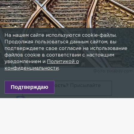
На нашем сайте используются cookie-файлы.
Продолжая пользоваться данным сайтом, вы
подтверждаете свое согласие на использование
файлов cookie в соответствии с настоящим
уведомлением и
Политикой о
конфиденциальности
.
Фото: pixabay.com
Есть новость?
Присылайте
Подтверждаю
сюда!
Читайте нас в мессенджере Max!
Сотрудники транспортной полиции проводят
проверку по факту смертельного травмирования
женщины на перегоне железнодорожной станции