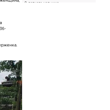
 женщина,
9-летнего мальчика
Общество
Сегодня, 07:16
Более 500 квартир для детей-сирот
а
отремонтировали в Петербурге за
36-
шесть лет
Общество
Сегодня, 07:03
Хакеры обнародовали переписку,
урженка.
подтверждающую причастность НАТО
к ударам по Ленобласти
Культура
Сегодня, 06:44
Сегодня в Крематории на
Шафировском пройдёт прощание с
художником Николаем Марковым
Общество
Сегодня, 06:20
Прокуратура потребовала закрыть
пансионаты в Стрельне из-за плохих
условий содержания