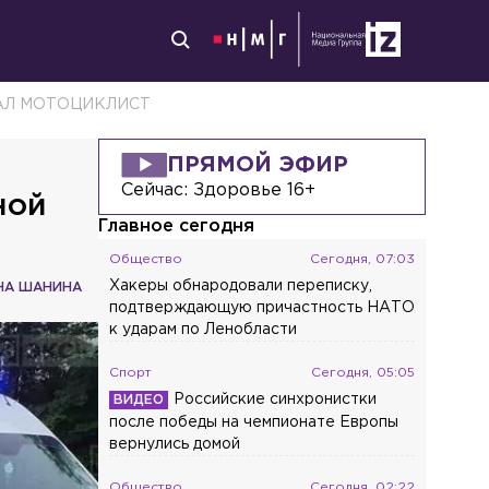
ДАЛ МОТОЦИКЛИСТ
ПРЯМОЙ ЭФИР
Сейчас:
Здоровье 16+
ной
Главное сегодня
Общество
Сегодня, 07:03
Хакеры обнародовали переписку,
НА ШАНИНА
подтверждающую причастность НАТО
к ударам по Ленобласти
Спорт
Сегодня, 05:05
Российские синхронистки
после победы на чемпионате Европы
вернулись домой
Общество
Сегодня, 02:22