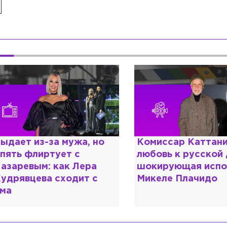
омиссар Каттани и
Специалист с нап
юбовь к русской душе:
дипломом: почему
окирующая исповедь
разочаровался в 
икеле Плачидо
образовании?