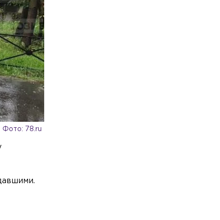
Общество
Сегодня, 06:07
Росгвардейцы и ОМОН изъяли 72
единицы оружия в ходе рейда по двум
районам Петербурга
Общество
Сегодня, 05:24
Минздрав хочет утвердить новый
стандарт лечения для пациентов с
острым воспалением лёгких
Спорт
Сегодня, 05:05
Российские синхронистки
Фото: 78.ru
после победы на чемпионате Европы
вернулись домой
у
давшими.