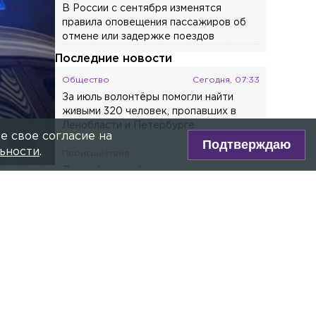
после победы на чемпионате Европы
вернулись домой
Общество
Сегодня, 02:22
Петербург поделился опытом
реформы сферы такси на МЕФТ-2026
Общество
Вчера, 22:56
В России с сентября изменятся
е свое согласие на
правила оповещения пассажиров об
Подтверждаю
отмене или задержке поездов
ьности
.
Последние новости
Общество
Сегодня, 07:33
За июль волонтёры помогли найти
живыми 320 человек, пропавших в
Ленобласти и Петербурге
Происшествия
Сегодня, 07:28
Петербуржца будут судить за попытку
продать 6,5 кг браконьерской чёрной
икры