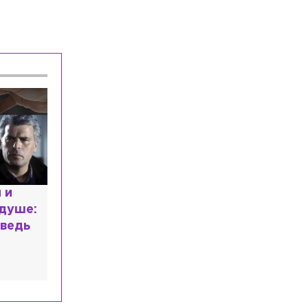
расным
 мир
высшем