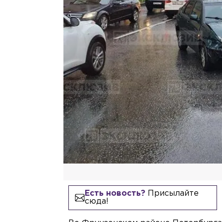
Есть новость?
Присылайте
сюда!