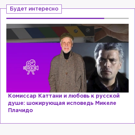
Будет интересно
бовь к русской
Специалист с напрасны
оведь Микеле
почему мир разочарова
образовании?