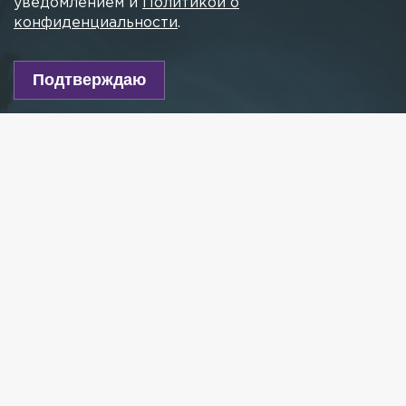
уведомлением и
Политикой о
конфиденциальности
.
Подтверждаю
Фото: vk.com/spb_today
Есть новость?
Присылайте
сюда!
Читайте нас в мессенджере Max!
Жители Петербурга и Ленобласти в ночь с 12 на 13
июня стали очевидцами редкого природного
явления — в небе проплывали «серебристые»