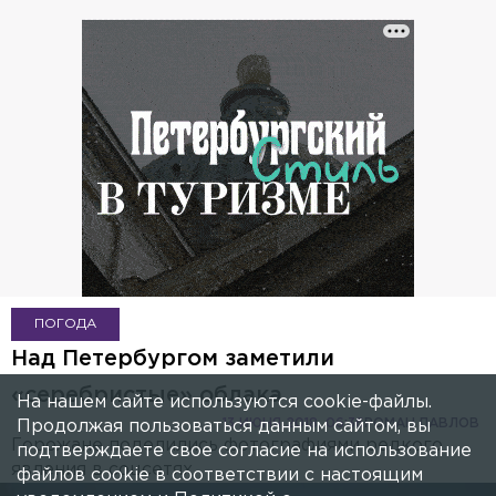
ПОГОДА
Над Петербургом заметили
«серебристые» облака
На нашем сайте используются cookie-файлы.
13 ИЮНЯ 2018, 06:36
РОМАН ПАВЛОВ
Продолжая пользоваться данным сайтом, вы
Горожане поделились фотографиями редкого
подтверждаете свое согласие на использование
явления в соцсетях.
файлов cookie в соответствии с настоящим