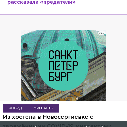
рассказали «предатели»
КОВИД
МИГРАНТЫ
Из хостела в Новосергиевке с
заражёнными COVID-19 мигрантами