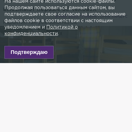
На нашем сайте используются cookie-файлы.
Продолжая пользоваться данным сайтом, вы
выезжают первые 55 человек
подтверждаете свое согласие на использование
8 МАЯ 2020, 17:06
ВИКТОРИЯ ХАНДУС
файлов cookie в соответствии с настоящим
Карантин там уже закончился.
уведомлением и
Политикой о
конфиденциальности
.
Подтверждаю
Фото: flickr.com/Amit Gupta
Есть новость?
Присылайте
сюда!