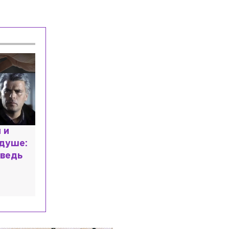
Власть
Сегодня, 09:59
Новым начальником ГУФСИН по
Петербургу и Ленобласти стал
Александр Фёдоров
Общество
Сегодня, 09:56
Петербуржец стал фигурантом
уголовного дела из-за огнестрельного
арсенала в квартире
Спорт
Сегодня, 09:44
На марафоне «Пушкин — Петербург»
расным
появится новая трасса для бегунов-
 мир
профи
высшем