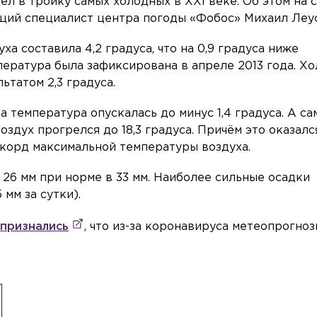
л в тройку самых холодных в XXI веке. Об этом на 
щий специалист центра погоды «Фобос» Михаил Леус
а составила 4,2 градуса, что на 0,9 градуса ниже
пература была зафиксирована в апреле 2013 года. Х
ьтатом 2,3 градуса.
а температура опускалась до минус 1,4 градуса. А с
оздух прогрелся до 18,3 градуса. Причём это оказалс
корд максимальной температуры воздуха.
 26 мм при норме в 33 мм. Наиболее сильные осадки
 мм за сутки).
е
признались
, что из-за коронавируса метеопрогноз