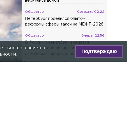
вернулись домой
Общество
Сегодня, 02:22
Петербург поделился опытом
реформы сферы такси на МЕФТ-2026
Общество
Вчера, 22:56
В России с сентября изменятся
е свое согласие на
правила оповещения пассажиров об
Подтверждаю
отмене или задержке поездов
ьности
.
Последние новости
Общество
Сегодня, 10:53
ВС России запретил лишать прав без
подтверждения личности водителя
Общество
Сегодня, 10:44
Защитник Даниил Мироманов вернулся
в СКА
 flickr.com
Общество
Сегодня, 10:40
ре Max!
На стройке в Ленобласти бетонный