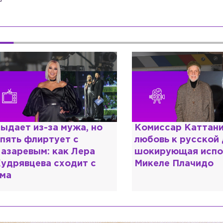
омиссар Каттани и
Специалист с нап
юбовь к русской душе:
дипломом: почему
окирующая исповедь
разочаровался в 
икеле Плачидо
образовании?