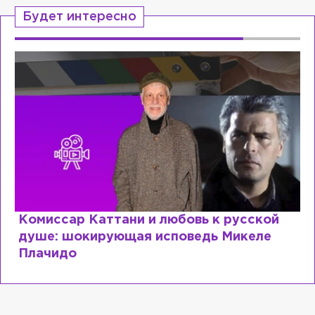
Будет интересно
Комиссар Каттани и любовь к русской
душе: шокирующая исповедь Микеле
Плачидо