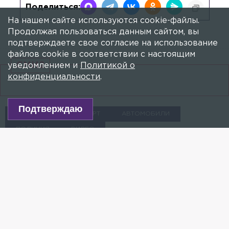
Поделиться:
На нашем сайте используются cookie-файлы.
Продолжая пользоваться данным сайтом, вы
подтверждаете свое согласие на использование
файлов cookie в соответствии с настоящим
СМИ2
уведомлением и
Политикой о
конфиденциальности
.
Подтверждаю
УГОНЫ
ТРАНСПОРТ
АВТОМОБИЛИ
ПОЛИЦИЯ
ВИДЕО
В Петербурге задержали группу
угонщиков, требовавших выкуп за
украденный транспорт
13 АПРЕЛЯ 2020, 08:39
АННА ШАНИНА
Злоумышленники хотели получить за угнанный
фургон 150 тысяч рублей.