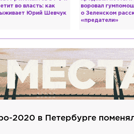
етит во власть: как
воровал гумпомощ
ыживает Юрий Шевчук
о Зеленском расс
«предатели»
ро-2020 в Петербурге поменя