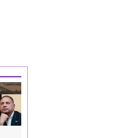
рекордное число заявлений
Общество
Сегодня, 15:44
Россиянам посоветовали не платить
ребёнку за хорошие оценки и
домашние обязанности
Общество
Сегодня, 15:20
Рынок ремонта в России превратился
в историю про сервис