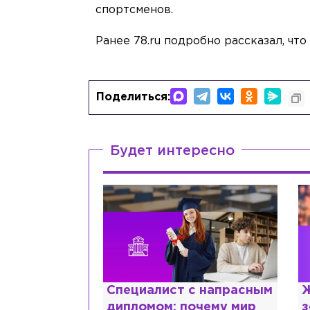
спортсменов.
Ранее 78.ru подробно рассказал, что
Поделиться:
Будет интересно
ттани и
Специалист с напрасным
Ж
ской душе:
дипломом: почему мир
з