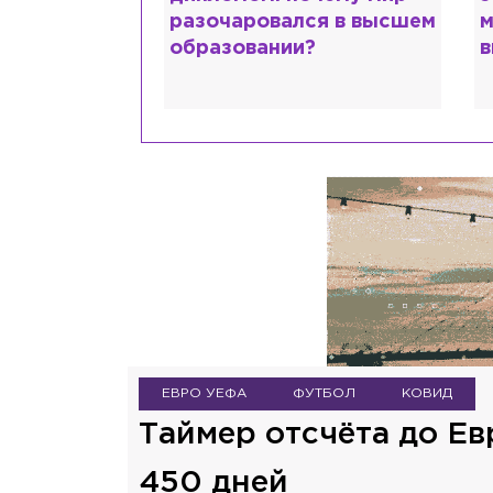
 исповедь
разочаровался в высшем
м
идо
образовании?
в
ЕВРО УЕФА
ФУТБОЛ
КОВИД
Таймер отсчёта до Ев
450 дней