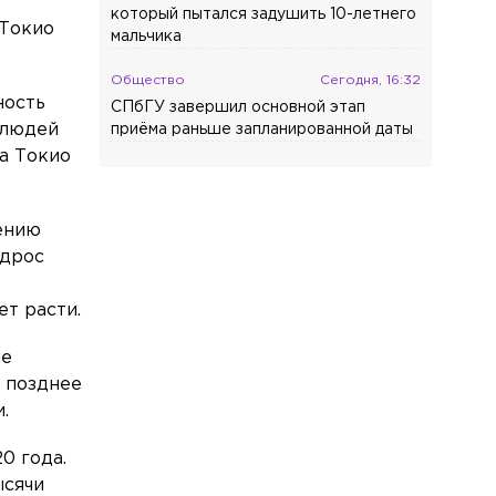
который пытался задушить 10-летнего
 Токио
мальчика
Общество
Сегодня, 16:32
ность
СПбГУ завершил основной этап
 людей
приёма раньше запланированной даты
а Токио
Общество
Сегодня, 16:23
Время задержки пригородных поездов
в Ленобласти составляет около 1 часа
ению
едрос
Общество
Сегодня, 16:17
На водоёмах Ленобласти заработали
ет расти.
новые базовые станции
ие
Происшествия
Сегодня, 16:10
е позднее
Массовая авария произошла на КАД
.
Общество
Сегодня, 16:03
0 года.
В колледжи и техникумы
«Профессионалитета» подали
ысячи