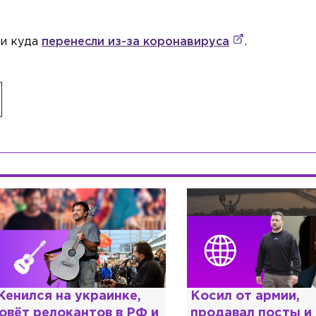
 и куда
перенесли из-за коронавируса
.
енился на украинке,
Косил от армии,
овёт релокантов в РФ и
продавал посты и