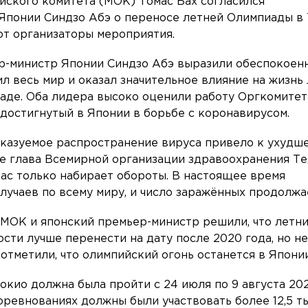
ского комитета (МОК) Томас Бах согласился
Японии Синдзо Абэ о переносе летней Олимпиады в
ют организаторы мероприятия.
р-министр Японии Синдзо Абэ выразили обеспокоен
ил весь мир и оказал значительное влияние на жизнь
аде. Оба лидера высоко оценили работу Оргкомитет
 достигнутый в Японии в борьбе с коронавирусом.
казуемое распространение вируса привело к ухудш
не глава Всемирной организации здравоохранения Т
час только набирает обороты. В настоящее время
лучаев по всему миру, и число заражённых продолжа
МОК и японский премьер-министр решили, что летн
сти лучше перенести на дату после 2020 года, но н
 отметили, что олимпийский огонь останется в Японии
окио должна была пройти с 24 июля по 9 августа 202
оревнованиях должны были участвовать более 12,5 т