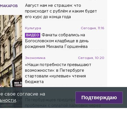
Август нам не страшен: что
 МАКАРОВ
происходит с рублём и каким будет
его курс до конца года
Культура
Сегодня, 11:16
Фанаты собрались на
Богословском кладбище в день
рождения Михаила Горшенёва
Экономика
Сегодня, 10:20
«Наши потребности превышают
возможности»: в Петербурге
стартовали «нулевые» чтения
бюджета
Общество
Сегодня, 10:09
е свое согласие на
Подтверждаю
Петербуржцев предупредили о
ьности
.
проблемах с оплатой парковки через
СМС
Последние новости