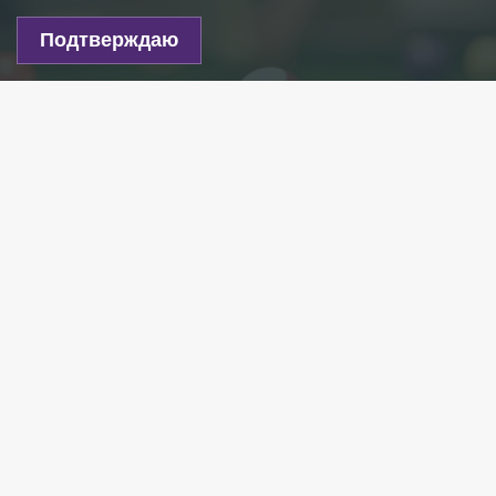
Подтверждаю
Фото: pixabay.com
Есть новость?
Присылайте
сюда!
Читайте нас в мессенджере Max!
Полиция Фрунзенского района задержала
мужчину, которого подозревают в избиении
жителя Петербурга. Об этом 78.ru сообщил
источник в правоохранительных органах.