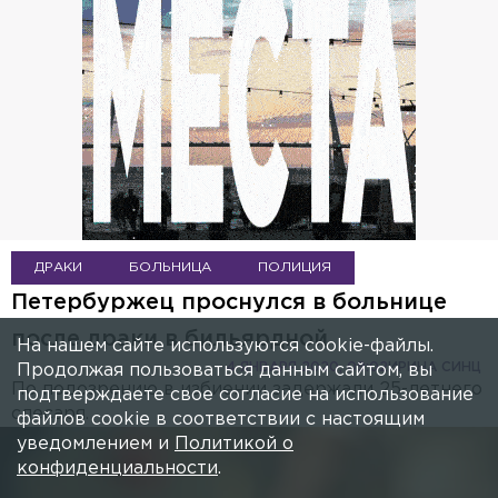
ДРАКИ
БОЛЬНИЦА
ПОЛИЦИЯ
Петербуржец проснулся в больнице
после драки в бильярдной
На нашем сайте используются cookie-файлы.
4 ЯНВАРЯ 2020, 09:02
ИРИНА СИНЦ
Продолжая пользоваться данным сайтом, вы
По подозрению в избиении задержали 25-летнего
подтверждаете свое согласие на использование
слесаря.
файлов cookie в соответствии с настоящим
уведомлением и
Политикой о
конфиденциальности
.