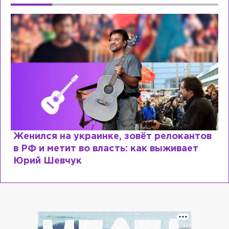
Косил от армии, продавал посты и
воровал гумпомощь: что о Зеленском
рассказали «предатели»