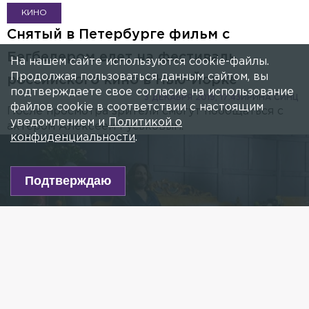
КИНО
Снятый в Петербурге фильм с
Бегбедером едет на фестиваль
На нашем сайте используются cookie-файлы.
Продолжая пользоваться данным сайтом, вы
российского кино в Нью-Йорке
подтверждаете свое согласие на использование
3 ДЕКАБРЯ 2019, 17:43
ИРИНА СИНЦ
файлов cookie в соответствии с настоящим
После просмотра зрители смогут пообщаться с
уведомлением и
Политикой о
актёром Алексеем Гуськовым.
конфиденциальности
.
Подтверждаю