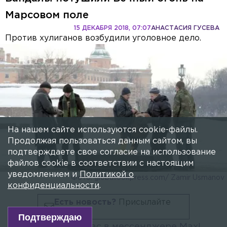
Марсовом поле
15 ДЕКАБРЯ 2018, 07:07
АНАСТАСИЯ ГУСЕВА
Против хулиганов возбудили уголовное дело.
На нашем сайте используются cookie-файлы.
Продолжая пользоваться данным сайтом, вы
подтверждаете свое согласие на использование
файлов cookie в соответствии с настоящим
уведомлением и
Политикой о
Фото: globallookpress.com/ Zamir Usmanov
конфиденциальности
.
Есть новость?
Присылайте
сюда!
Подтверждаю
Читайте нас в мессенджере Max!