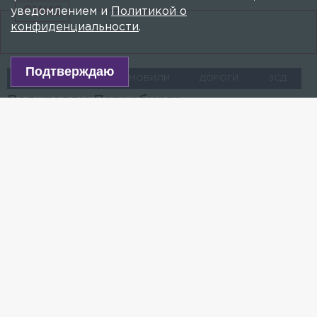
СМИ2
уведомлением и
Политикой о
конфиденциальности
.
Подтверждаю
НЕПОГОДА
АВТОМОБИЛИ
ДОРОГИ
ЗСД
Водителям Петербурга
порекомендовали начать подготовку
автомобилей к зиме
4 ОКТЯБРЯ 2019, 13:56
АНДРЕЙ МАКАРОВ
В выходные в Северной столице может выпасть
первый снег.