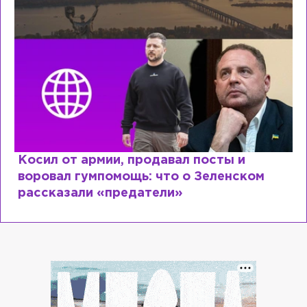
Косил от армии, продавал посты и
воровал гумпомощь: что о Зеленском
рассказали «предатели»