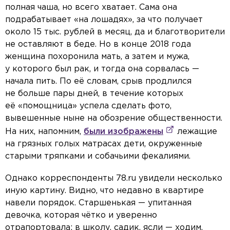
полная чаша, но всего хватает. Сама она
подрабатывает «на лошадях», за что получает
около 15 тыс. рублей в месяц, да и благотворители
не оставляют в беде. Но в конце 2018 года
женщина похоронила мать, а затем и мужа,
у которого был рак, и тогда она сорвалась —
начала пить. По её словам, срыв продлился
не больше пары дней, в течение которых
её «помощница» успела сделать фото,
вывешенные ныне на обозрение общественности.
На них, напомним,
были изображены
лежащие
на грязных голых матрасах дети, окруженные
старыми тряпками и собачьими фекалиями.
Однако корреспонденты 78.ru увидели несколько
иную картину. Видно, что недавно в квартире
навели порядок. Старшенькая — упитанная
девочка, которая чётко и уверенно
отрапортовала: в школу, садик, ясли — ходим.