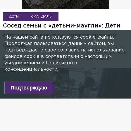
ДЕТИ
СКАНДАЛЫ
Сосед семьи с «детьми-маугли»: Дети
отстают в развитии, ходят в грязной
На нашем сайте используются cookie-файлы.
Продолжая пользоваться данным сайтом, вы
одежде
подтверждаете свое согласие на использование
2 МАЯ 2019, 11:02
МИХАИЛ КОЛОКОЛЬЦЕВ
файлов cookie в соответствии с настоящим
В семье четыре ребёнка, в том числе совсем
уведомлением и
Политикой о
маленький.
конфиденциальности
.
Подтверждаю