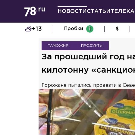
НОВОСТИ
СТАТЬИ
ТЕЛЕКА
+13
Пробки
1
$
ТАМОЖНЯ
ПРОДУКТЫ
За прошедший год на
килотонну «санкцио
Горожане пытались провезти в Севе