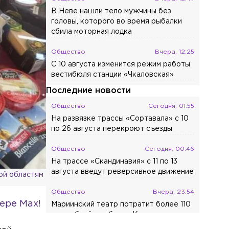
В Неве нашли тело мужчины без
головы, которого во время рыбалки
сбила моторная лодка
Общество
Вчера, 12:25
С 10 августа изменится режим работы
вестибюля станции «Чкаловская»
Последние новости
Общество
Сегодня, 01:55
На развязке трассы «Сортавала» с 10
по 26 августа перекроют съезды
Общество
Сегодня, 00:46
На трассе «Скандинавия» с 11 по 13
августа введут реверсивное движение
ой областям
Общество
Вчера, 23:54
ере Max!
Мариинский театр потратит более 110
млн рублей на уборку Концертного
зала