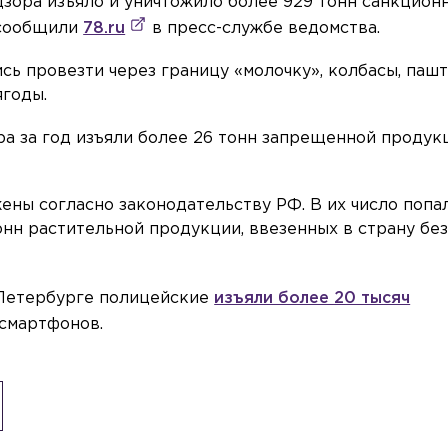
дзора изъяло и уничтожило более 929 тонн санкцион
 сообщили
78.ru
в пресс-службе ведомства.
ь провезти через границу «молочку», колбасы, пашт
ягоды.
а за год изъяли более 26 тонн запрещенной продук
ены согласно законодательству РФ. В их число попал
онн растительной продукции, ввезенных в страну бе
 Петербурге полицейские
изъяли более 20 тысяч
смартфонов.