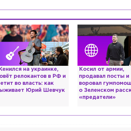
енился на украинке,
Косил от армии,
овёт релокантов в РФ и
продавал посты и
етит во власть: как
воровал гумпомощ
ыживает Юрий Шевчук
о Зеленском расс
«предатели»