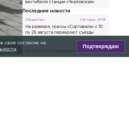
Общество
Вчера, 12:47
В Неве нашли тело мужчины без
головы, которого во время рыбалки
сбила моторная лодка
Общество
Вчера, 12:25
е свое согласие на
С 10 августа изменится режим работы
Подтверждаю
вестибюля станции «Чкаловская»
ьности
.
Последние новости
Общество
Сегодня, 01:55
На развязке трассы «Сортавала» с 10
по 26 августа перекроют съезды
Общество
Сегодня, 00:46
На трассе «Скандинавия» с 11 по 13
августа введут реверсивное движение
on Belitsky
Общество
Вчера, 23:54
ре Max!
Мариинский театр потратит более 110
млн рублей на уборку Концертного