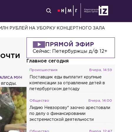
 МЛН РУБЛЕЙ НА УБОРКУ КОНЦЕРТНОГО ЗАЛА
ПРЯМОЙ ЭФИР
Сейчас:
Петербуржцы д/ф 12+
почти
Главное сегодня
Происшествия
Вчера, 14:59
Поставщик еды выплатит крупные
АЛИСА МУН
 ягоды.
компенсации за отравление детей в
петербургском детсаду
Общество
Вчера, 14:00
Лидию Невзорову* заочно арестовали
по делу о финансировании
экстремистской деятельности
Общество
Вчера, 12:47