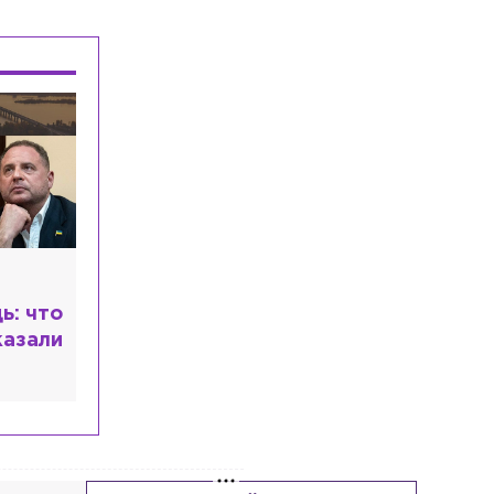
самых цитируемых Telegram-каналов в
российских СМИ
Общество
Вчера, 18:50
Школьник из Петербурга стал
абсолютным победителем
Международной олимпиады по ИИ
Общество
Вчера, 18:30
В пруду Полюстровского парка утонул
36-летний мужчина
ь: что
казали