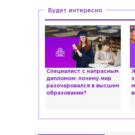
Будет интересно
ттани и
Специалист с напрасным
Ж
ской душе:
дипломом: почему мир
з
 исповедь
разочаровался в высшем
м
идо
образовании?
в