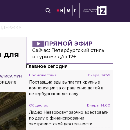
ОДДЕРЖКУ
ПРЯМОЙ ЭФИР
Сейчас:
Петербургский стиль
л для
в туризме д/ф 12+
Главное сегодня
Происшествия
Вчера, 14:59
АЛИСА МУН
приделе
Поставщик еды выплатит крупные
компенсации за отравление детей в
петербургском детсаду
Общество
Вчера, 14:00
Лидию Невзорову* заочно арестовали
по делу о финансировании
экстремистской деятельности