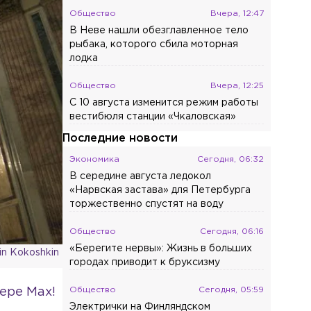
Общество
Вчера, 12:47
В Неве нашли обезглавленное тело
рыбака, которого сбила моторная
лодка
Общество
Вчера, 12:25
С 10 августа изменится режим работы
вестибюля станции «Чкаловская»
Последние новости
Экономика
Сегодня, 06:32
В середине августа ледокол
«Нарвская застава» для Петербурга
торжественно спустят на воду
Общество
Сегодня, 06:16
«Берегите нервы»: Жизнь в больших
in Kokoshkin
городах приводит к бруксизму
Общество
Сегодня, 05:59
ере Max!
Электрички на Финляндском