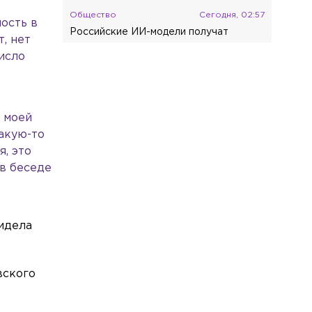
Общество
Сегодня, 02:57
ость в
Российские ИИ-модели получат
, нет
господдержку
исло
Общество
Сегодня, 01:55
На развязке трассы «Сортавала» с 10
по 26 августа перекроют съезды
с моей
Общество
Сегодня, 00:46
какую-то
На трассе «Скандинавия» с 11 по 13
я, это
августа введут реверсивное движение
 в беседе
идела
вского