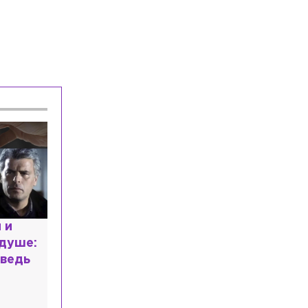
расным
 мир
высшем