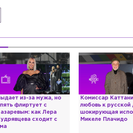
омиссар Каттани и
Специалист с нап
юбовь к русской душе:
дипломом: почему
окирующая исповедь
разочаровался в 
икеле Плачидо
образовании?