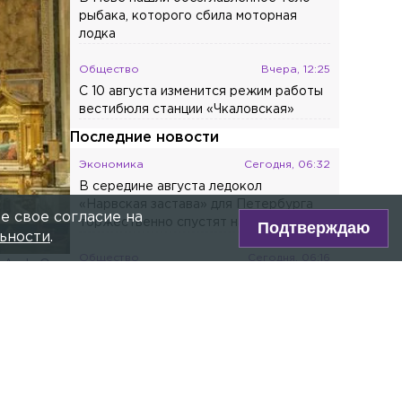
Общество
Вчера, 14:00
Лидию Невзорову* заочно арестовали
по делу о финансировании
экстремистской деятельности
Общество
Вчера, 12:47
В Неве нашли обезглавленное тело
рыбака, которого сбила моторная
лодка
Общество
Вчера, 12:25
е свое согласие на
Подтверждаю
ьности
.
С 10 августа изменится режим работы
вестибюля станции «Чкаловская»
Последние новости
Экономика
Сегодня, 06:32
В середине августа ледокол
«Нарвская застава» для Петербурга
торжественно спустят на воду