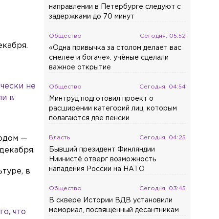
направлении в Петербурге следуют с
задержками до 70 минут
Общество
Сегодня, 05:52
екабря.
«Одна привычка за столом делает вас
смелее и богаче»: учёные сделали
важное открытие
чески не
Общество
Сегодня, 04:54
ли в
Минтруд подготовил проект о
расширении категорий лиц, которым
полагаются две пенсии
ходом —
Власть
Сегодня, 04:25
декабря.
Бывший президент Финляндии
Ниинистё отверг возможность
нападения России на НАТО
туре, в
Общество
Сегодня, 03:45
В сквере Истории ВДВ установили
мемориал, посвящённый десантникам
о, что