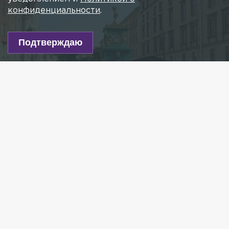
конфиденциальности
.
Подтверждаю
Фото: flickr.com/Alexxx Malev
Есть новость?
Присылайте
сюда!
Читайте нас в мессенджере Max!
В Петербурге отреставрируют барометр,
установленный на Малой Конюшенной улице
в створе Чебоксарского переулка, известный как