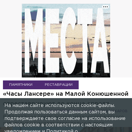
ПАМЯТНИКИ
РЕСТАВРАЦИИ
«Часы Лансере» на Малой Конюшенной
отреставрируют до конца апреля
На нашем сайте используются cookie-файлы.
18 ОКТЯБРЯ 2018, 06:18
АНДРЕЙ МАКАРОВ
Продолжая пользоваться данным сайтом, вы
В ближайшее время вокруг метеорологического
подтверждаете свое согласие на использование
павильона установят строительные леса.
файлов cookie в соответствии с настоящим
уведомлением и
Политикой о