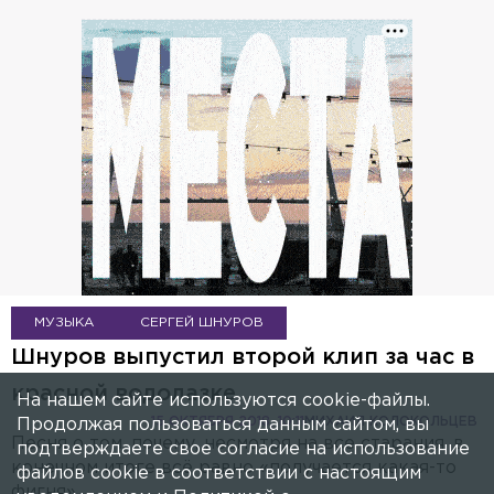
МУЗЫКА
СЕРГЕЙ ШНУРОВ
Шнуров выпустил второй клип за час в
красной водолазке
На нашем сайте используются cookie-файлы.
15 ОКТЯБРЯ 2018, 10:11
МИХАИЛ КОЛОКОЛЬЦЕВ
Продолжая пользоваться данным сайтом, вы
Песня о том, почему, несмотря на все старания, в
подтверждаете свое согласие на использование
конечном итоге всё равно «получается какая-то
файлов cookie в соответствии с настоящим
фигня».