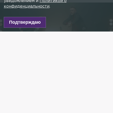
уведомлением и
Политикой о
конфиденциальности
.
Подтверждаю
Фото: Pr Scr youtube.com/StarPro
Есть новость?
Присылайте
сюда!
Читайте нас в мессенджере Max!
Лидер группы «Ленинград» Сергей Шнуров
и Леонид Агутин выпустили клип на ставшую уже