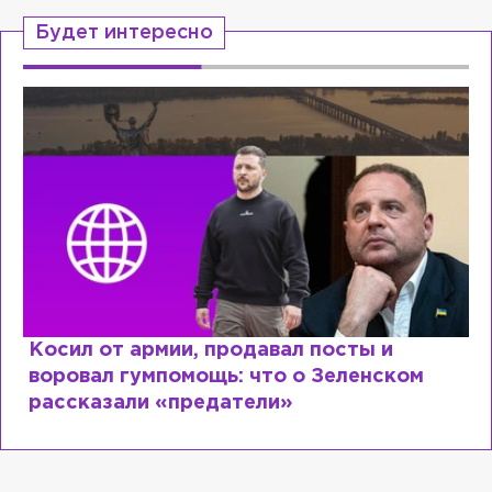
Будет интересно
Косил от армии, продавал посты и
воровал гумпомощь: что о Зеленском
рассказали «предатели»