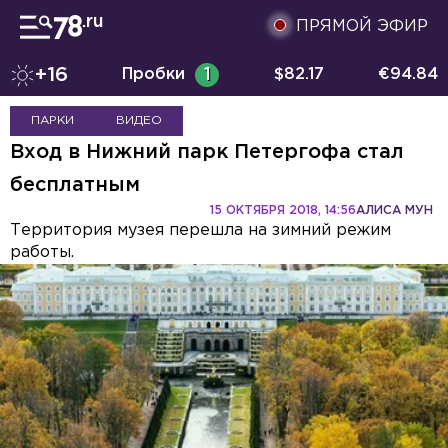
ПРЯМОЙ ЭФИР
+16
Пробки
1
$
82.17
€
94.84
ПАРКИ
ВИДЕО
Вход в Нижний парк Петергофа стал
бесплатным
15 ОКТЯБРЯ 2018, 14:56
АЛИСА МУН
Территория музея перешла на зимний режим
работы.