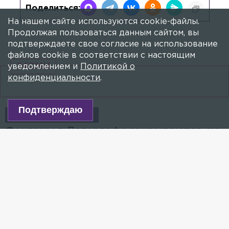
Поделиться:
На нашем сайте используются cookie-файлы.
Продолжая пользоваться данным сайтом, вы
подтверждаете свое согласие на использование
файлов cookie в соответствии с настоящим
24СМИ
уведомлением и
Политикой о
конфиденциальности
.
Подтверждаю
АВАРИИ
ВИДЕО
Фонтаны в Петергофе закрываются, но
на Суздальском проспекте «открылся»
новый
14 ОКТЯБРЯ 2018, 06:50
АЛИСА МУН
Бурлящий поток воды заполнил почти всю улицу.