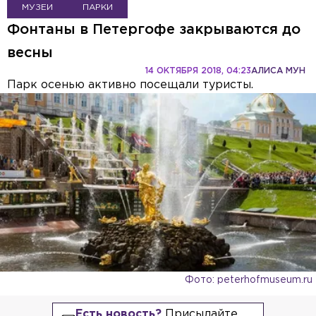
МУЗЕИ
ПАРКИ
Фонтаны в Петергофе закрываются до
весны
14 ОКТЯБРЯ 2018, 04:23
АЛИСА МУН
Парк осенью активно посещали туристы.
Фото: peterhofmuseum.ru
Есть новость?
Присылайте