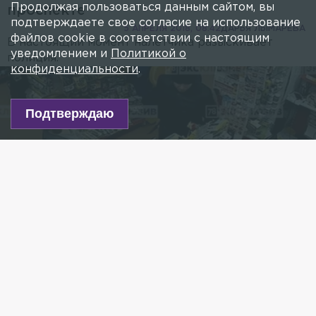
Продолжая пользоваться данным сайтом, вы
проспекте
подтверждаете свое согласие на использование
5 АПРЕЛЯ 2018, 08:42
ДАРЬЯ ЛЫМАРЕВА
файлов cookie в соответствии с настоящим
В настоящий момент налетчика разыскивает
уведомлением и
Политикой о
полиция.
конфиденциальности
.
Подтверждаю
Фото: 78.ru
Есть новость?
Присылайте
сюда!