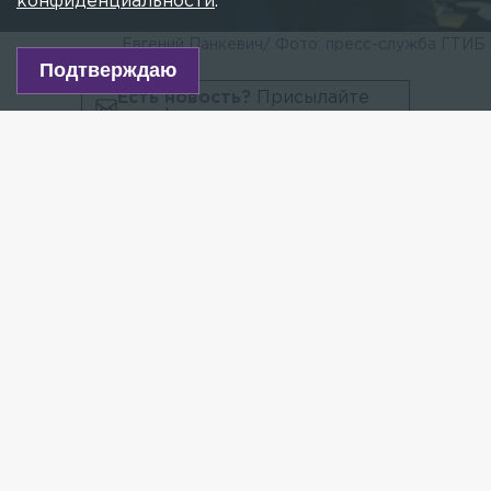
конфиденциальности
.
Евгений Панкевич/ Фото: пресс-служба ГТИБ
Подтверждаю
Есть новость?
Присылайте
сюда!
Читайте нас в мессенджере Max!
Во вторник губернатор Петербурга Георгий
Полтавченко представил в Смольном членам
администрации города нового главу комитета по
развитию туризма Евгения Панкевича, передаёт
корреспондент 78.ru.
— Времени для разгона нет, поэтому нужно
сразу приниматься за дело. Надеюсь, у вас всё
получится, — сказал Полтавченко.
Как сообщалось ранее, Евгения Панкевича — сына