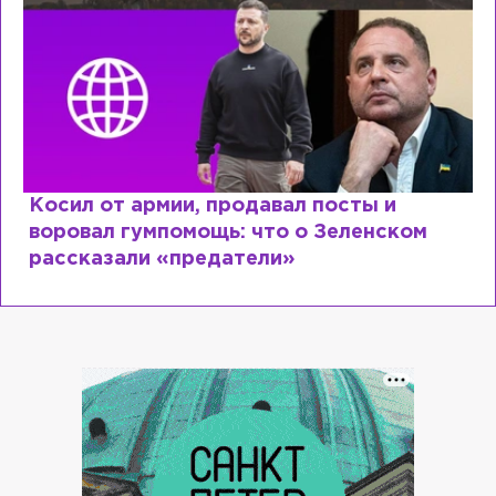
Косил от армии, продавал посты и
воровал гумпомощь: что о Зеленском
рассказали «предатели»