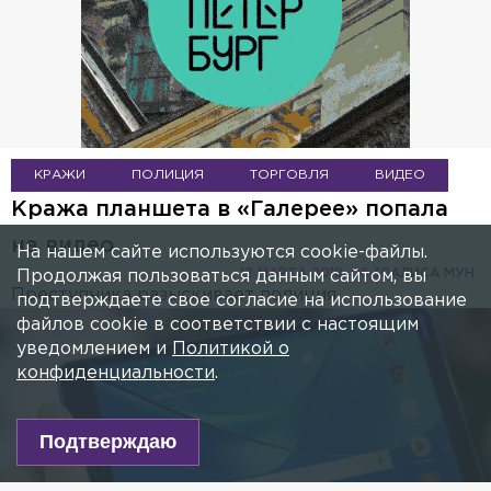
КРАЖИ
ПОЛИЦИЯ
ТОРГОВЛЯ
ВИДЕО
Кража планшета в «Галерее» попала
на видео
На нашем сайте используются cookie-файлы.
12 МАРТА 2018, 06:30
АЛИСА МУН
Продолжая пользоваться данным сайтом, вы
Преступника разыскивает полиция.
подтверждаете свое согласие на использование
файлов cookie в соответствии с настоящим
уведомлением и
Политикой о
конфиденциальности
.
Подтверждаю