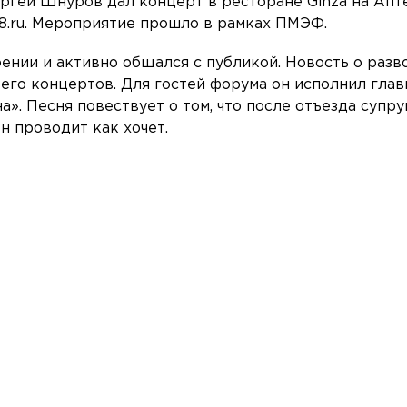
ргей Шнуров дал концерт в ресторане Ginza на Апт
8.ru. Мероприятие прошло в рамках ПМЭФ.
ении и активно общался с публикой. Новость о разв
 его концертов. Для гостей форума он исполнил гла
а». Песня повествует о том, что после отъезда супру
н проводит как хочет.