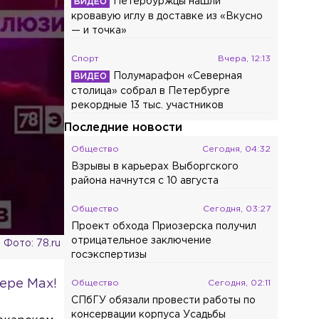
Петербуржцы нашли
кровавую иглу в доставке из «Вкусно
— и точка»
Спорт
Вчера, 12:13
Полумарафон «Северная
столица» собрал в Петербурге
рекордные 13 тыс. участников
Последние новости
Общество
Сегодня, 04:32
Взрывы в карьерах Выборгского
района начнутся с 10 августа
Общество
Сегодня, 03:27
Проект обхода Приозерска получил
отрицательное заключение
Фото: 78.ru
госэкспертизы
ере Max!
Общество
Сегодня, 02:11
СПбГУ обязали провести работы по
консервации корпуса Усадьбы