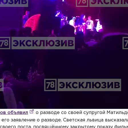
ов объявил
о разводе со своей супругой Матильд
го заявление о разводе. Светская львица высказал
 своего поста, посвящённому закрытому показу филь