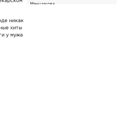
екарском
Меншикова
Общество
Сегодня, 01:24
оде никак
В Петербурге врачи спасли
вные хиты
пенсионеров, сваривших суп из
ги у мужа
дурмана
Общество
Сегодня, 00:54
В России с сентября изменятся
правила приема на работу матерей с
детьми
Общество
Вчера, 23:30
Овчарка из Тихвина спасена и обрела
новую семью в Москве
Общество
Вчера, 22:51
«Лахта Центр» включил
праздничную подсветку ко Дню
воинской славы