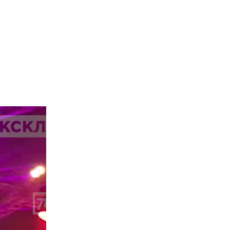
Общество
Вчера, 21:26
Петербурженка завоевала золото на
Первенстве мира по академической
гребле
Экономика
Вчера, 21:02
Фрадков: Россия строит альтернативу
мировой платёжной системе
Происшествия
Вчера, 20:47
На Малоохтинской набережной
иномарка сбила мотоциклиста