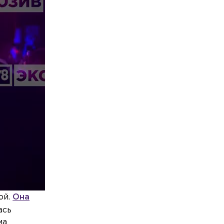
ой.
Она
ась
ма