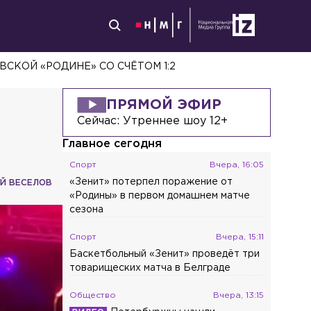
МЬЮ В МОСКВЕ
ПРЯМОЙ ЭФИР
Сейчас:
Утреннее шоу 12+
Главное сегодня
Спорт
Вчера, 16:05
«Зенит» потерпел поражение от
ИЙ ВЕСЕЛОВ
«Родины» в первом домашнем матче
сезона
Спорт
Вчера, 15:11
Баскетбольный «Зенит» проведёт три
товарищеских матча в Белграде
Общество
Вчера, 13:15