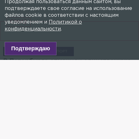
Продолжая пользоваться данным сайтом, вы
подтверждаете свое согласие на использование
файлов cookie в соответствии с настоящим
СМИ2
уведомлением и
Политикой о
конфиденциальности
.
Подтверждаю
ПУЛКОВО
ТРАНСПОРТ
В Петербурге отменили единственную
маршрутку до Пулково
23 МАЯ 2018, 04:40
РОМАН ПАВЛОВ
Ограничения связаны с ПМЭФ-2018.