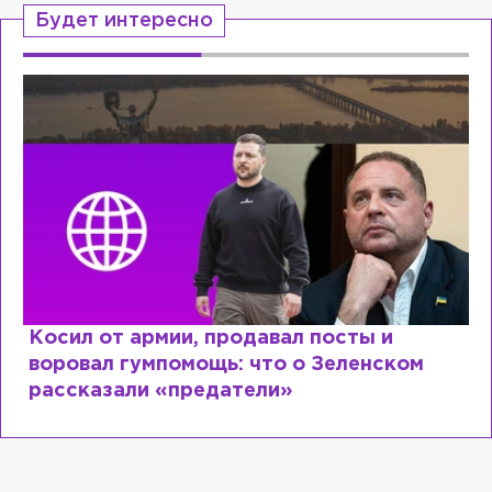
Будет интересно
Рыдает из-за мужа, но опять флиртует с
Лазаревым: как Лера Кудрявцева
сходит с ума