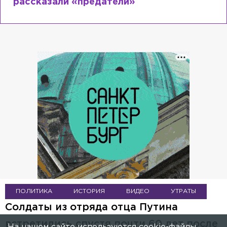
рассказали «предатели»
ПОЛИТИКА
ИСТОРИЯ
ВИДЕО
УТРАТЫ
Солдаты из отряда отца Путина
встретились спустя почти 60 лет после