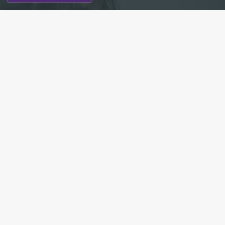
1505312142531
Есть новость?
Присылайте
сюда!
Читайте нас в мессенджере Max!
Петербургский актер Данила Козловский вошел в
актерский состав сериала «Викинги» (Vikings)
производства History Channel TV. Он сыграет
нового противника Рагнара Лодброка — пророка
Олега — ключевую роль в развитии общего
сюжета саги о викингах, передает
ТАСС
.