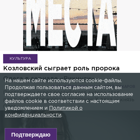
КУЛЬТУРА
Козловский сыграет роль пророка
Олега в сериале «Викинги»
На нашем сайте используются cookie-файлы.
13 СЕНТЯБРЯ 2017, 14:14
АНДРЕЙ МАКАРОВ
Продолжая пользоваться данным сайтом, вы
Прототипом героя российского актера стал
подтверждаете свое согласие на использование
реальный исторический персонаж X века — князь
файлов cookie в соответствии с настоящим
Олег.
уведомлением и
Политикой о
конфиденциальности
.
Подтверждаю