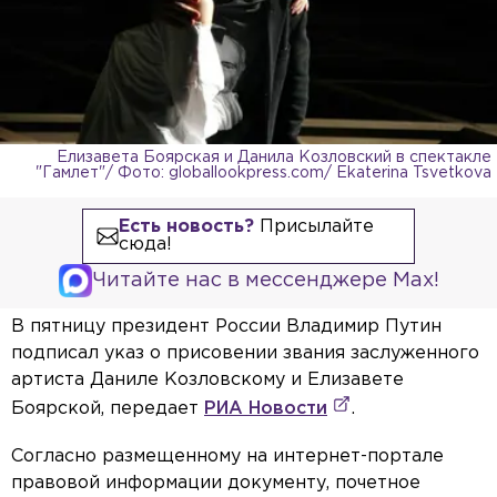
Елизавета Боярская и Данила Козловский в спектакле
"Гамлет"/ Фото: globallookpress.com/ Ekaterina Tsvetkova
Есть новость?
Присылайте
сюда!
Читайте нас в мессенджере Max!
В пятницу президент России Владимир Путин
подписал указ о присовении звания заслуженного
артиста Даниле Козловскому и Елизавете
Боярской, передает
РИА Новости
.
Согласно размещенному на интернет-портале
правовой информации документу, почетное