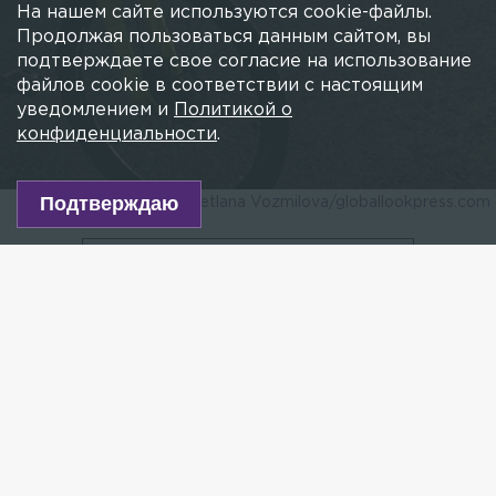
Стоянку на велодорожках на
На нашем сайте используются cookie-файлы.
Продолжая пользоваться данным сайтом, вы
набережной Фонтанки могут запретить
подтверждаете свое согласие на использование
7 ИЮНЯ 2025, 04:50
МАРИЯ КОЛМАКОВА
файлов cookie в соответствии с настоящим
В Комитете по транспорту напомнили, что
уведомлением и
Политикой о
парковка на велосипедных полосах запрещена и
конфиденциальности
.
влечёт за собой административную
ответственность.
Подтверждаю
Фото: Svetlana Vozmilova/globallookpress.com