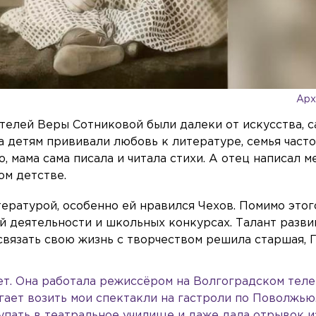
Арх
телей Веры Сотниковой были далеки от искусства, с
а детям прививали любовь к литературе, семья част
, мама сама писала и читала стихи. А отец написал м
ом детстве.
ературой, особенно ей нравился Чехов. Помимо этого
й деятельности и школьных конкурсах. Талант разви
связать свою жизнь с творчеством решила старшая, Г
лет. Она работала режиссёром на Волгоградском тел
гает возить мои спектакли на гастроли по Поволжью.
упать в театральное училище и даже дала отрывок и