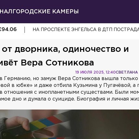
НАЛ
ГОРОДСКИЕ КАМЕРЫ
€
94.06
НА ПРОСПЕКТЕ ЭНГЕЛЬСА В ДТП ПОСТРА
 от дворника, одиночество и
ивёт Вера Сотникова
19 ИЮЛЯ 2025, 12:40
СВЕТЛАНА
в Германию, но замуж Вера Сотникова вышла только 
овой в юбке» и даже отбила Кузьмина у Пугачёвой, а 
ь в отношения с инопланетными существами. Были мо
амое дно и думала о суициде. Биография и личная ж