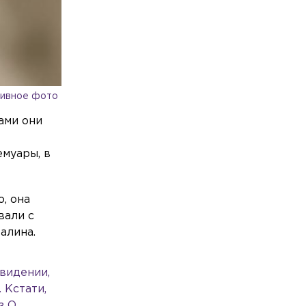
ивное фото
ами они
о
емуары, в
, она
вали с
алина.
евидении,
 Кстати,
з О.