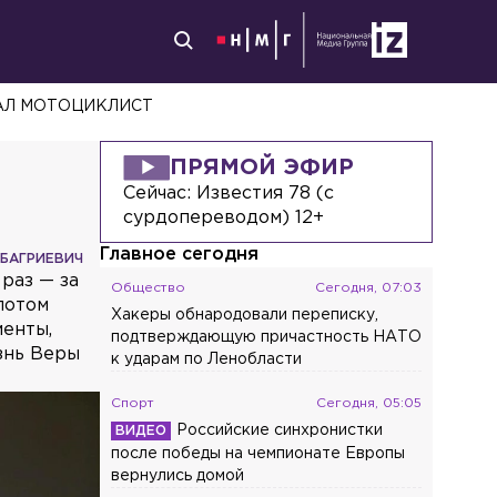
ДАЛ МОТОЦИКЛИСТ
ПРЯМОЙ ЭФИР
Сейчас:
Известия 78 (с
сурдопереводом) 12+
Главное сегодня
 БАГРИЕВИЧ
раз — за
Общество
Сегодня, 07:03
потом
Хакеры обнародовали переписку,
менты,
подтверждающую причастность НАТО
изнь Веры
к ударам по Ленобласти
Спорт
Сегодня, 05:05
Российские синхронистки
после победы на чемпионате Европы
вернулись домой