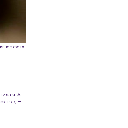
ивное фото
тила я. А
аменов, —
е