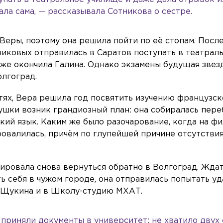
ала сама, — рассказывала Сотникова о сестре.
Веры, поэтому она решила пойти по её стопам. Посл
иковых отправилась в Саратов поступать в театрал
уже окончила Галина. Однако экзамены будущая звез
олгоград.
тях, Вера решила год посвятить изучению французск
вушки возник грандиозный план: она собиралась пер
кий язык. Каким же было разочарование, когда на ф
ровалилась, причём по глупейшей причине отсутстви
ировала снова вернуться обратно в Волгоград. Жда
ть себя в чужом городе, она отправилась попытать уд
. Щукина и в Школу-студию МХАТ.
е приняли документы в университет: не хватило двух