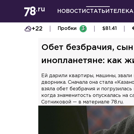
НОВОСТИ
СТАТЬИ
ТЕЛЕКА
+22
Пробки
3
$
81.41
Обет безбрачия, сын
инопланетяне: как ж
Ей дарили квартиры, машины, звали 
дворника. Сначала она стала «Казан
взяла обет безбрачия и погрузилас
когда знаменитость опускалась на с
Сотниковой — в материале 78.ru.