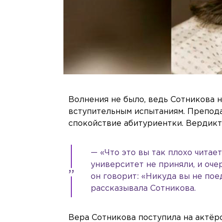
Волнения не было, ведь Сотникова н
вступительным испытаниям. Препода
спокойствие абитуриентки. Вердикт
— «Что это вы так плохо читае
университет не приняли, и оче
он говорит: «Никуда вы не пое
рассказывала Сотникова.
Вера Сотникова поступила на актё