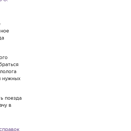
е
ьное
да
ого
ебраться
илолога
я нужных
ть поезда
ачу в
 справок