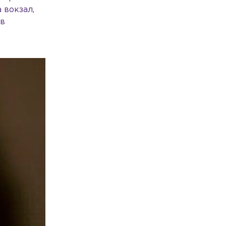
 вокзал,
 в