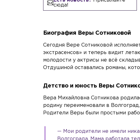
Есть новость?
Присылайте
сюда!
Биография Веры Сотниковой
Сегодня Вере Сотниковой исполняет
экстрасенсов» и теперь видит лета
молодости у актрисы не всё склады
Отдушиной оставались романы, кото
Детство и
юность Веры Сотник
Вера Михайловна Сотникова родилась
родину переименовали в Волгоград, 
Родители Веры были простыми рабо
— Мои родители не имели никак
Волгограда. Мама работала тел