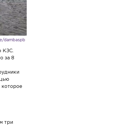
me/dambaspb
 КЗС.
о за 8
трудники
ощью
, которое
м три