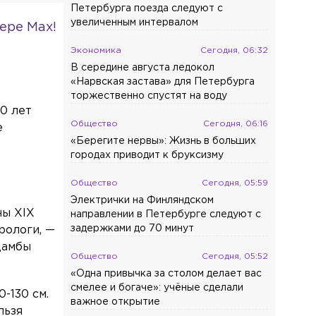
Петербурга поезда следуют с
увеличенным интервалом
ере Max!
Экономика
Сегодня, 06:32
В середине августа ледокол
«Нарвская застава» для Петербурга
торжественно спустят на воду
60 лет
Общество
Сегодня, 06:16
е
«Берегите нервы»: Жизнь в больших
городах приводит к бруксизму
Общество
Сегодня, 05:59
Электрички на Финляндском
ны XIX
направлении в Петербурге следуют с
задержками до 70 минут
рологи, —
дамбы
Общество
Сегодня, 05:52
«Одна привычка за столом делает вас
смелее и богаче»: учёные сделали
-130 см.
важное открытие
льзя