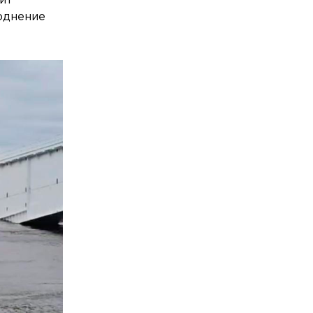
дит
воднение