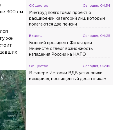
т
Общество
Сегодня, 04:54
ше 300 см
Минтруд подготовил проект о
расширении категорий лиц, которым
полагаются две пенсии
ался
Власть
Сегодня, 04:25
гу же
Бывший президент Финляндии
стоит
Ниинистё отверг возможность
адавших
нападения России на НАТО
Общество
Сегодня, 03:45
В сквере Истории ВДВ установили
мемориал, посвящённый десантникам