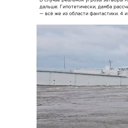
В случае реальной угрозы затворы К
дальше. Гипотетически, дамба рассч
— всё же из области фантастики. 4 