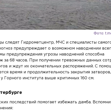
Фото: t.
ды следят Гидрометцентр, МЧС и специалисты самого
огноз предупреждает о возможном наводнении всег
емы предупреждения угрозы наводнений способна
ж за 68 часов. При получении тревожных данных со
гов и ждут их окончательных распоряжений. С пом
тся время и продолжительность закрытия затворов
у Горного института выше критичных 160 см.
етербурге
еских последствий помогает избежать дамба. Вспомни
нения: