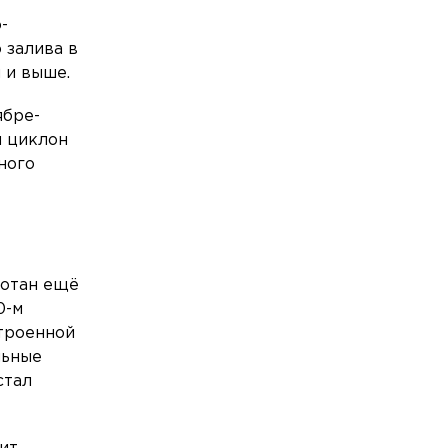
-
 залива в
 и выше.
ябре-
й циклон
ного
ботан ещё
0-м
строенной
льные
стал