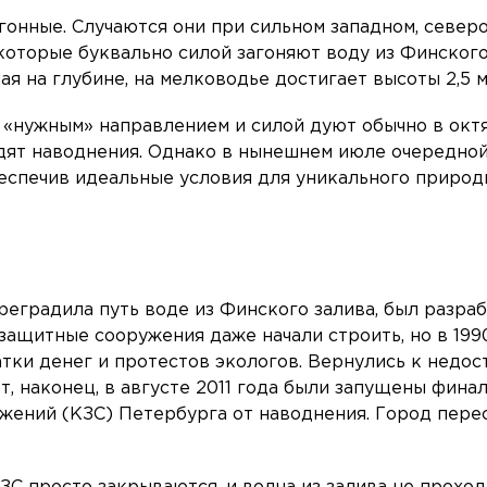
гонные. Случаются они при сильном западном, северо
которые буквально силой загоняют воду из Финского
ая на глубине, на мелководье достигает высоты 2,5 м
 «нужным» направлением и силой дуют обычно в окт
одят наводнения. Однако в нынешнем июле очередно
беспечив идеальные условия для уникального природ
реградила путь воде из Финского залива, был разра
х защитные сооружения даже начали строить, но в 199
атки денег и протестов экологов. Вернулись к недо
от, наконец, в августе 2011 года были запущены фина
жений (КЗС) Петербурга от наводнения. Город пере