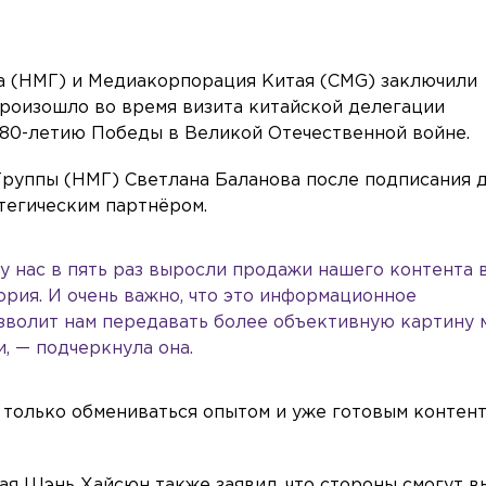
 (НМГ) и Медиакорпорация Китая (CMG) заключили
произошло во время визита китайской делегации
 80-летию Победы в Великой Отечественной войне.
руппы (НМГ) Светлана Баланова после подписания 
тегическим партнёром.
у нас в пять раз выросли продажи нашего контента в
тория. И очень важно, что это информационное
озволит нам передавать более объективную картину 
, — подчеркнула она.
только обмениваться опытом и уже готовым контент
я Шэнь Хайсюн также заявил, что стороны смогут в