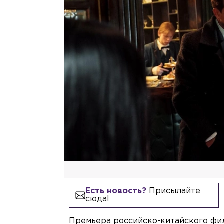
Есть новость?
Присылайте
сюда!
Премьера российско-китайского фил