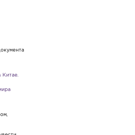
документа
 Китае.
мира
ом,
ывести