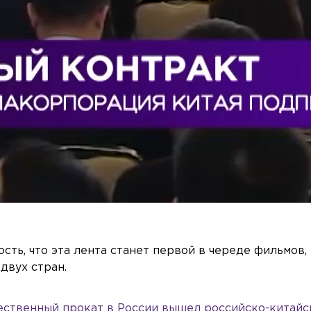
сть, что эта лента станет первой в череде фильмов,
двух стран.
чественный прокат в России вышел российско-китайс