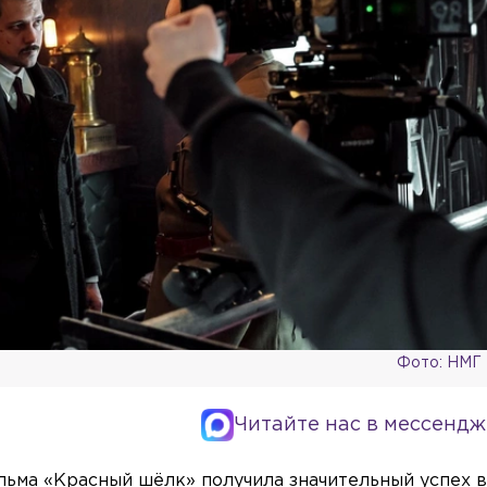
Фото: НМГ
Читайте нас в мессендж
ьма «Красный шёлк» получила значительный успех в