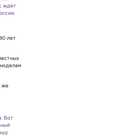
с ждёт
оссии,
80 лет
местных
иноделам
й же
. Вот
сный
ашу