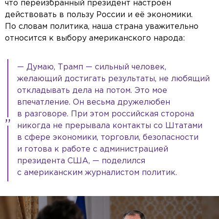
что переизбранный президент настроен
действовать в пользу России и её экономики.
По словам политика, наша страна уважительно
относится к выбору американского народа:
— Думаю, Трамп — сильный человек,
желающий достигать результаты, не любящий
откладывать дела на потом. Это мое
впечатление. Он весьма дружелюбен
в разговоре. При этом российская сторона
никогда не прерывала контакты со Штатами
в сфере экономики, торговли, безопасности
и готова к работе с администрацией
президента США, — поделился
с американским журналистом политик.
Video Player is loading.
ay
This is a modal window.
Beginning of dialog window. Escape will cancel and close the window.
Text
deo
Color
Opacity