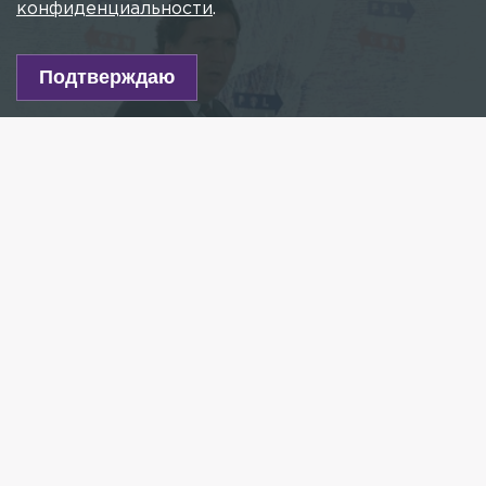
конфиденциальности
.
Подтверждаю
Фото: Global Look Press/Billy Bennight/The Photo Access
Есть новость?
Присылайте
сюда!
Читайте нас в мессенджере Max!
Американский журналист Такер Карлсон приехал
в Москву для интервью с главой МИД РФ Сергеем
Лавровым. Об этом сообщили «Известия».