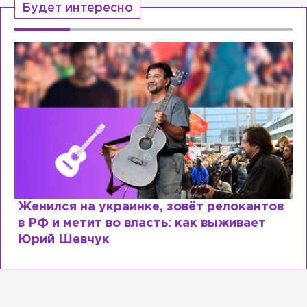
Будет интересно
Косил от армии, продавал посты и
воровал гумпомощь: что о Зеленском
рассказали «предатели»