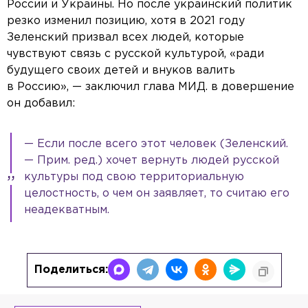
deo
России и Украины. Но после украинский политик
Color
Opacity
Text Background
резко изменил позицию, хотя в 2021 году
Color
Opacity
Зеленский призвал всех людей, которые
Caption Area Background
Color
Opacity
чувствуют связь с русской культурой, «ради
Font Size
будущего своих детей и внуков валить
Text Edge Style
в Россию», — заключил глава МИД. в довершение
Font Family
он добавил:
Reset
Done
Close Modal Dialog
— Если после всего этот человек (Зеленский.
End of dialog window.
— Прим. ред.) хочет вернуть людей русской
культуры под свою территориальную
целостность, о чем он заявляет, то считаю его
неадекватным.
Поделиться: