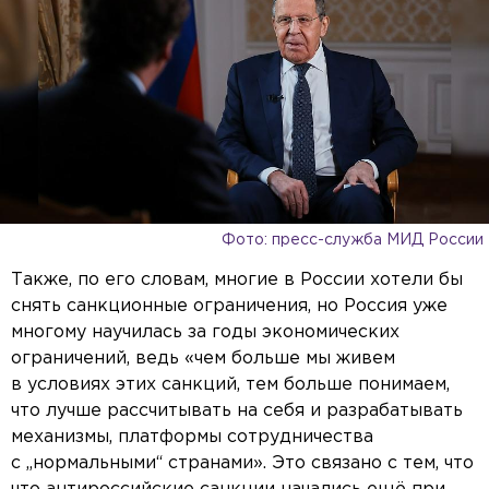
Text Background
Color
Opacity
Caption Area Background
Color
Opacity
Font Size
Text Edge Style
Font Family
Reset
Done
Close Modal Dialog
End of dialog window.
Фото: пресс-служба МИД России
Также, по его словам, многие в России хотели бы
снять санкционные ограничения, но Россия уже
многому научилась за годы экономических
ограничений, ведь «чем больше мы живем
в условиях этих санкций, тем больше понимаем,
что лучше рассчитывать на себя и разрабатывать
механизмы, платформы сотрудничества
с „нормальными“ странами». Это связано с тем, что