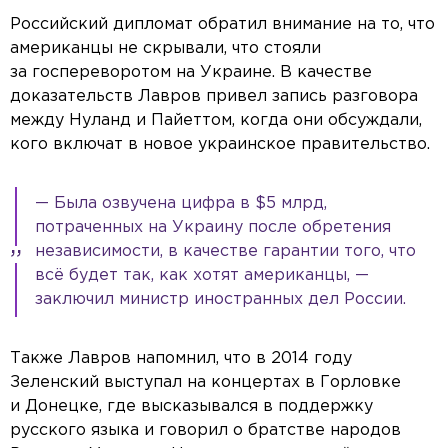
Российский дипломат обратил внимание на то, что
американцы не скрывали, что стояли
за госпереворотом на Украине. В качестве
доказательств Лавров привел запись разговора
между Нуланд и Пайеттом, когда они обсуждали,
кого включат в новое украинское правительство.
— Была озвучена цифра в $5 млрд,
потраченных на Украину после обретения
независимости, в качестве гарантии того, что
всё будет так, как хотят американцы, —
заключил министр иностранных дел России.
Также Лавров напомнил, что в 2014 году
Зеленский выступал на концертах в Горловке
Video Player is loading.
ay
и Донецке, где высказывался в поддержку
This is a modal window.
русского языка и говорил о братстве народов
Beginning of dialog window. Escape will cancel and close the window.
Text