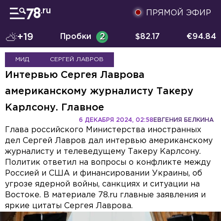
ПРЯМОЙ ЭФИР
+19
Пробки
2
$
82.17
€
94.84
МИД
СЕРГЕЙ ЛАВРОВ
Интервью Сергея Лаврова
американскому журналисту Такеру
Карлсону. Главное
6 ДЕКАБРЯ 2024, 02:58
ЕВГЕНИЯ БЕЛКИНА
Глава российского Министерства иностранных
дел Сергей Лавров дал интервью американскому
журналисту и телеведущему Такеру Карлсону.
Политик ответил на вопросы о конфликте между
Россией и США и финансировании Украины, об
угрозе ядерной войны, санкциях и ситуации на
Востоке. В материале 78.ru главные заявления и
яркие цитаты Сергея Лаврова.