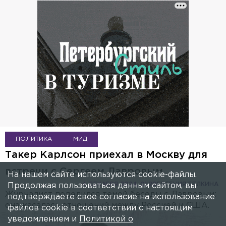
ПОЛИТИКА
МИД
Такер Карлсон приехал в Москву для
встречи с Сергеем Лавровым
На нашем сайте используются cookie-файлы.
4 ДЕКАБРЯ 2024, 01:20
ЕВГЕНИЯ БЕЛКИНА
Продолжая пользоваться данным сайтом, вы
Журналист поделился темой беседы с Лавровым:
подтверждаете свое согласие на использование
она касалась отношений между Россией и США.
файлов cookie в соответствии с настоящим
уведомлением и
Политикой о