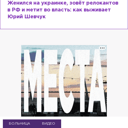
Косил от армии, продавал посты и
воровал гумпомощь: что о Зеленском
рассказали «предатели»
БОЛЬНИЦА
ВИДЕО