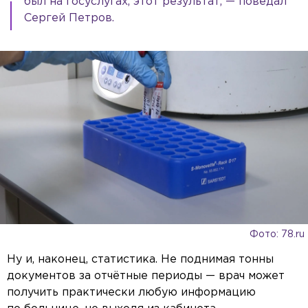
был на госуслугах, этот результат, — поведал
Сергей Петров.
Video Player is loading.
ay
This is a modal window.
Beginning of dialog window. Escape will cancel and close the window.
Text
deo
Color
Opacity
Text Background
Color
Opacity
Caption Area Background
Фото: 78.ru
Color
Opacity
Font Size
Ну и, наконец, статистика. Не поднимая тонны
Text Edge Style
документов за отчётные периоды — врач может
Font Family
получить практически любую информацию