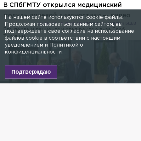
В СПбГМТУ открылся медицинский
модуль лучевой диагностики — видео
На нашем сайте используются cookie-файлы.
29 АВГУСТА 2024, 08:31
МИХАИЛ КОЛОКОЛЬЦЕВ
Продолжая пользоваться данным сайтом, вы
Его первым пациентом стал ректор вуза Глеб
подтверждаете свое согласие на использование
Туричин.
файлов cookie в соответствии с настоящим
уведомлением и
Политикой о
конфиденциальности
.
Подтверждаю
Фото: 78.ru
Есть новость?
Присылайте