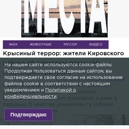
ЖКХ
ЖИВОТНЫЕ
МУСОР
ВИДЕО
Крысиный террор: жители Кировского
района обеспокоены растущей
На нашем сайте используются cookie-файлы.
Продолжая пользоваться данным сайтом, вы
популяцией грызунов
подтверждаете свое согласие на использование
13 МАЯ 2022, 16:56
АНДРЕЙ МАКАРОВ
файлов cookie в соответствии с настоящим
Живых и дохлых грызунов жители Двинской
уведомлением и
Политикой о
улицы находят повсюду — под своими
конфиденциальности
.
автомобилями, на детских площадках и даже в
парадных. В качестве доказательств собрали
архив из фото и видео.
Подтверждаю