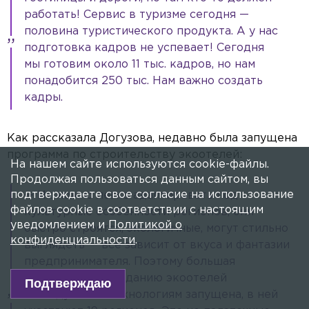
работать! Сервис в туризме сегодня —
половина туристического продукта. А у нас
подготовка кадров не успевает! Сегодня
мы готовим около 11 тыс. кадров, но нам
понадобится 250 тыс. Нам важно создать
кадры.
Как рассказала Догузова, недавно была запущена
программа по строительству экоотелей:
На нашем сайте используются cookie-файлы.
Продолжая пользоваться данным сайтом, вы
подтверждаете свое согласие на использование
— Их можно легко адаптировать под
файлов cookie в соответствии с настоящим
культурные особенности регионов, они
уведомлением и
Политикой о
быстро строятся, экологичные, могут стильно
конфиденциальности
.
выглядеть — всё зависит от вкуса и фантазии
предпринимателя. Поэтому большая
программа по созданию экоотелей
Подтверждаю
по модульным технологиям запущена, в ней