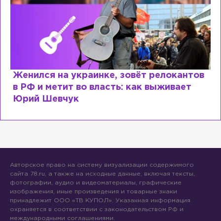
Косил от армии, продавал посты и
воровал гумпомощь: что о Зеленском
рассказали «предатели»
Авторское право на систему визуализации содержимого
сайта 78.ru, а также на исходные данные, включая тексты,
фотографии, аудио и видеоматериалы, графические
изображения, иные произведения и товарные знаки
принадлежит ООО «ТВ КУПОЛ». Указанная информация
охраняется в соответствии с законодательством РФ и
международными соглашениями.